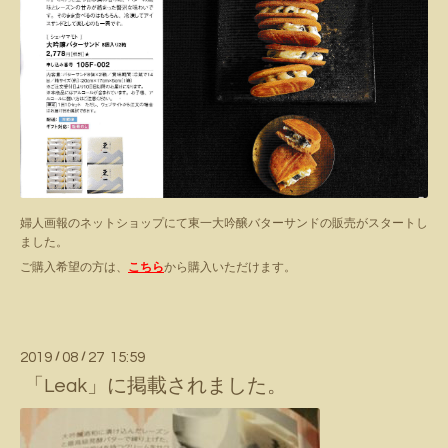
婦人画報のネットショップにて東一大吟醸バターサンドの販売がスタートし
ました。
ご購入希望の方は、
こちら
から購入いただけます。
2019
/
08
/
27 15:59
「Leak」に掲載されました。