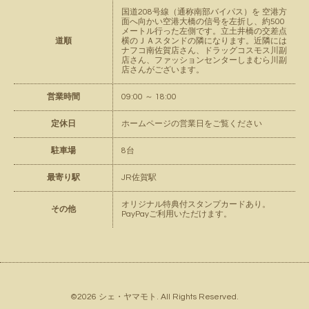
国道208号線（通称南部バイパス）を 空港方
面へ向かい空港大橋の信号を左折し、約500
メートル行った左側です。立土井橋の交差点
道順
横のＪＡスタンドの隣になります。近隣には
ナフコ南佐賀店さん、ドラッグコスモス川副
店さん、ファッションセンターしまむら川副
店さんがございます。
営業時間
09:00 ～ 18:00
定休日
ホームページの営業日をご覧ください
駐車場
8台
最寄り駅
JR佐賀駅
オリジナル特典付スタンプカードあり。
その他
PayPayご利用いただけます。
©2026
シェ・ヤマモト
. All Rights Reserved.