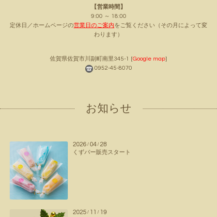
【営業時間】
9:00 ～ 18:00
定休日／ホームページの
営業日のご案内
をご覧ください（その月によって変
わります）
佐賀県佐賀市川副町南里345-1
[
Google map
]
0952-45-8070
お知らせ
2026
04
28
/
/
くずバー販売スタート
2025
11
19
/
/