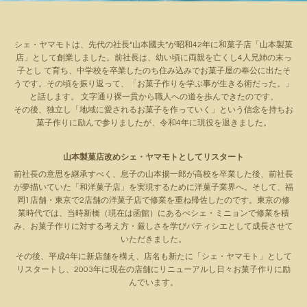
シェ・ヤマモトは、先代の社長“山本國夫”が昭和42年に和菓子店「山本製菓
店」として創業しました。前社長は、幼い頃に両親を亡くし4人兄姉の末っ
子とし て育ち、中学校を卒業したのち住み込みでお菓子屋の奉公に出たそ
うです。その頃を振り返って、「お菓子作りを学ぶ事が生きる術だった。」
と話します。 文字通り裸一貫から職人への道を歩んできたのです。
その後、独立し「地域に愛されるお菓子を作っていく」という信念を持ちお
菓子作りに励んで参りましたが、令和4年に現役を退きました。
山本製菓店改めシェ・ヤマモトとしてリスタート
前社長の意思を継承すべく、息子の山本揚一郎が高校を卒業した後、前社長
が夢描いていた「和洋菓子店」を実現するために洋菓子業界へ。そして、福
岡1店舗・東京で2店舗の洋菓子店で修業を重ね帰佐したのです。東京の修
業時代では、当時新橋（現在は函館）にあるぺシェ・ミニョンで修業を積
み、お菓子作りに対する考え方・厳しさを学びパティシエとして成長させて
いただきました。
その後、平成4年に新店舗を構え、店名も新たに「シェ・ヤマモト」として
リスタートし、2003年に現在の店舗にリニューアルし日々お菓子作りに励
んでいます。