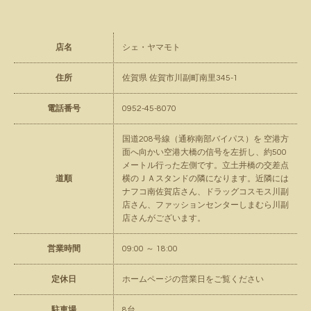
店名
シェ・ヤマモト
住所
佐賀県 佐賀市川副町南里345-1
電話番号
0952-45-8070
国道208号線（通称南部バイパス）を 空港方
面へ向かい空港大橋の信号を左折し、約500
メートル行った左側です。立土井橋の交差点
道順
横のＪＡスタンドの隣になります。近隣には
ナフコ南佐賀店さん、ドラッグコスモス川副
店さん、ファッションセンターしまむら川副
店さんがございます。
営業時間
09:00 ～ 18:00
定休日
ホームページの営業日をご覧ください
駐車場
8台