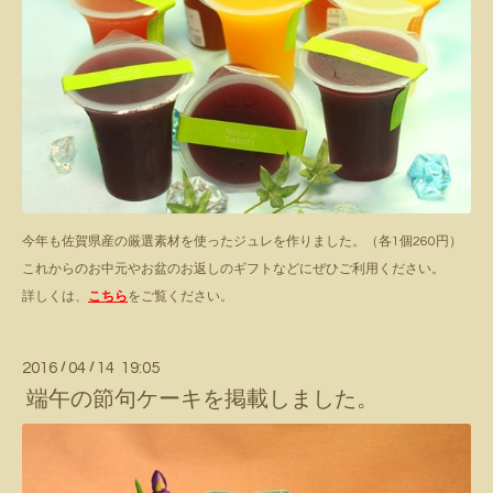
今年も佐賀県産の厳選素材を使ったジュレを作りました。（各1個260円）
これからのお中元やお盆のお返しのギフトなどにぜひご利用ください。
詳しくは、
こちら
をご覧ください。
2016
/
04
/
14 19:05
端午の節句ケーキを掲載しました。