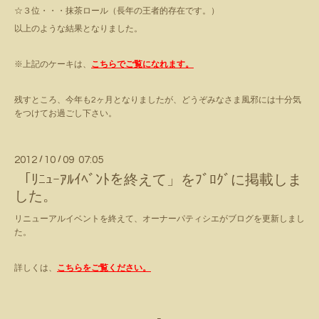
☆３位・・・抹茶ロール（長年の王者的存在です。）
以上のような結果となりました。
※上記のケーキは、
こちらでご覧になれます
。
残すところ、今年も2ヶ月となりましたが、どうぞみなさま風邪には十分気
をつけてお過ごし下さい。
2012
/
10
/
09 07:05
「ﾘﾆｭｰｱﾙｲﾍﾞﾝﾄを終えて」をﾌﾞﾛｸﾞに掲載しま
した。
リニューアルイベントを終えて、オーナーパティシエがブログを更新しまし
た。
詳しくは、
こちらをご覧ください。