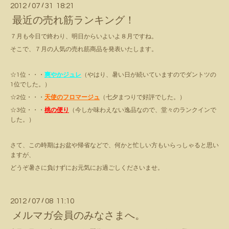
2012
/
07
/
31 18:21
最近の売れ筋ランキング！
７月も今日で終わり、明日からいよいよ８月ですね。
そこで、７月の人気の売れ筋商品を発表いたします。
☆1位・・・
爽やかジュレ
（やはり、暑い日が続いていますのでダントツの
1位でした。）
☆2位・・・
天使のフロマージュ
（七夕まつりで好評でした。）
☆3位・・・
桃の便り
（今しか味わえない逸品なので、堂々のランクインで
した。）
さて、この時期はお盆や帰省などで、何かと忙しい方もいらっしゃると思い
ますが、
どうぞ暑さに負けずにお元気にお過ごしくださいませ。
2012
/
07
/
08 11:10
メルマガ会員のみなさまへ。