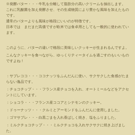
※発酵バター・・・牛乳を分離して脂肪分の高いクリームを抽出します。
これに乳酸菌を加え発酵させ、その生成物質により豊かな風味を加えたもの
です。
通常のバターよりも風味が格段にいいのが特徴です。
日本では まだまだ高価ですが欧米では食卓用としても一般的に使われてい
ます。
このように、バターの違いで格段に美味しいクッキーが生まれるんですよ。
こんなクッキーを食べながら、ゆっくりティータイムを過ごすのもいいもの
ですよね！
：サブレココ・・・ココナッツをふんだんに使い、サクサクした食感がたま
らない逸品です。
：チョコチップ・・・フランス産チョコを入れ、オートミールなどをアクセ
ントにしています。
：ショコラ・・・フランス産ココアとシナモンのクッキー。
：ドゥーナッツ・・・クルミとアーモンドをふんだんに使用しました。
：ゴマサブレ・・・白黒ごまを入れ香ばしく焼き、塩をふりました。
：ミルクチョコチップ・・・ミルクチョコを入れサクサクに焼き上げまし
た。